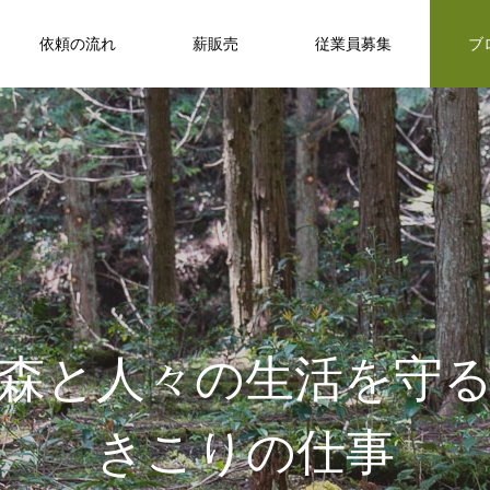
依頼の流れ
薪販売
従業員募集
ブ
森と人々の生活を守
きこりの仕事