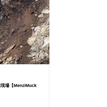
現場【MenziMuck